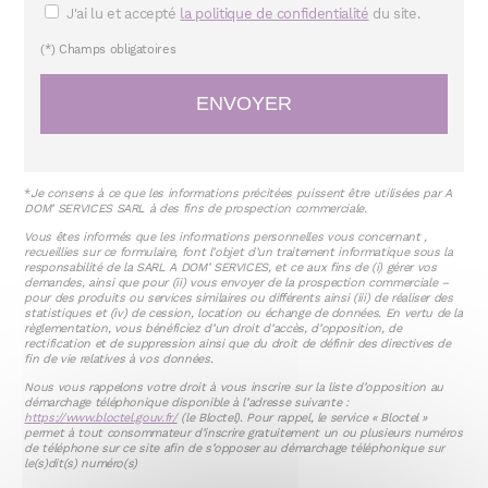
J'ai lu et accepté
la politique de confidentialité
du site.
(*) Champs obligatoires
*
Je consens à ce que les informations précitées puissent être utilisées par A
DOM’ SERVICES SARL à des fins de prospection commerciale.
Vous êtes informés que les informations personnelles vous concernant ,
recueillies sur ce formulaire, font l’objet d’un traitement informatique sous la
responsabilité de la SARL A DOM’ SERVICES, et ce aux fins de (i) gérer vos
demandes, ainsi que pour (ii) vous envoyer de la prospection commerciale –
pour des produits ou services similaires ou différents ainsi (iii) de réaliser des
statistiques et (iv) de cession, location ou échange de données. En vertu de la
règlementation, vous bénéficiez d’un droit d’accès, d’opposition, de
rectification et de suppression ainsi que du droit de définir des directives de
fin de vie relatives à vos données.
Nous vous rappelons votre droit à vous inscrire sur la liste d’opposition au
démarchage téléphonique disponible à l’adresse suivante :
https://www.bloctel.gouv.fr/
(le Bloctel). Pour rappel, le service « Bloctel »
permet à tout consommateur d’inscrire gratuitement un ou plusieurs numéros
de téléphone sur ce site afin de s’opposer au démarchage téléphonique sur
le(s)dit(s) numéro(s)