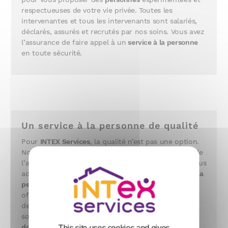
respectueuses de votre vie privée. Toutes les
intervenantes et tous les intervenants sont salariés,
déclarés, assurés et recrutés par nos soins. Vous avez
l’assurance de faire appel à un
service à la personne
en toute sécurité.
Un service à la personne de qualité
Pour
INTEX Services
, la qualité n’est pas une option.
Notre agence est titulaire de l’agrément Qualité et de
l’autorisation départementale N° SAP444561294. Nous
adhérons à la Charte nationale Qualité du
service à la
personne
. Ainsi, l’agence
INTEX Services
est
officiellement habilitée à effectuer toutes sortes
de
service à la personne
quelque soit celui que vous
souhaitez nous confier. De plus, un plan d’
aide à
domicile
personnalisé nous permet suivre