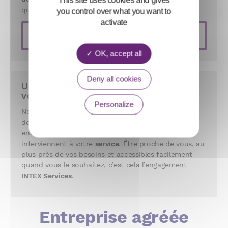
This site uses cookies and gives
qualitativement chacun de nos clients.
you control over what you want to
activate
EN SAVOIR PLUS
OK, accept all
Deny all cookies
Un service à la personne proche de
vous
Personalize
Nous sommes implantés à
Orléans
et dans le
Loiret
depuis 2003. Nous connaissons bien votre
environnement, tout comme les
personnes
qui
interviennent à votre
service
. Être proche de vous, au
plus près de vos besoins et accessibles facilement
quand vous le souhaitez, c’est cela l’engagement
INTEX Services
.
Entreprise agréée